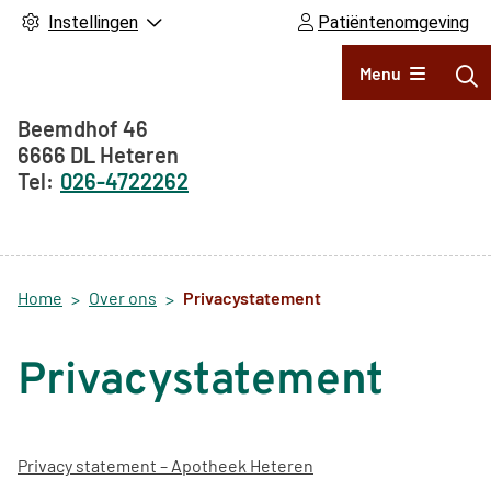
Instellingen
Patiëntenomgeving
Hoofdmenu
Menu
Adresgegevens
Beemdhof
46
6666 DL
Heteren
026-4722262
Home
Over ons
Privacystatement
Privacystatement
Privacy statement – Apotheek Heteren