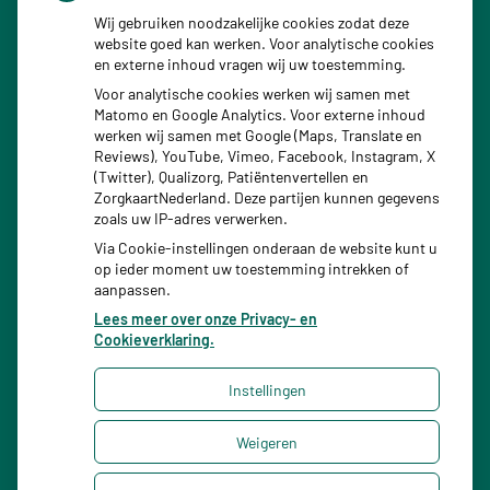
Kookadvies drinkwater in provincie Utrecht vanwege
Wij gebruiken noodzakelijke cookies zodat deze
website goed kan werken. Voor analytische cookies
besmetting
en externe inhoud vragen wij uw toestemming.
Terugroepactie babyvoeding Nestlé: bacterie kan baby’s
Voor analytische cookies werken wij samen met
Matomo en Google Analytics. Voor externe inhoud
ziek maken
werken wij samen met Google (Maps, Translate en
Reviews), YouTube, Vimeo, Facebook, Instagram, X
(Twitter), Qualizorg, Patiëntenvertellen en
ZorgkaartNederland. Deze partijen kunnen gegevens
zoals uw IP-adres verwerken.
Via Cookie-instellingen onderaan de website kunt u
op ieder moment uw toestemming intrekken of
aanpassen.
Lees meer over onze Privacy- en
Cookieverklaring.
Instellingen
Uw Zorg Online
|
Beheer
Weigeren
Privacy verklaring
|
Cookie-instellingen
|