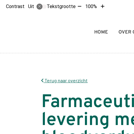
Tekst
Tekst
Contrast
Tekstgrootte
100%
Uit
verkleinen
vergroten
met
met
10%
10%
Hoofdmenu
HOME
OVER 
Terug naar overzicht
Farmaceuti
levering m